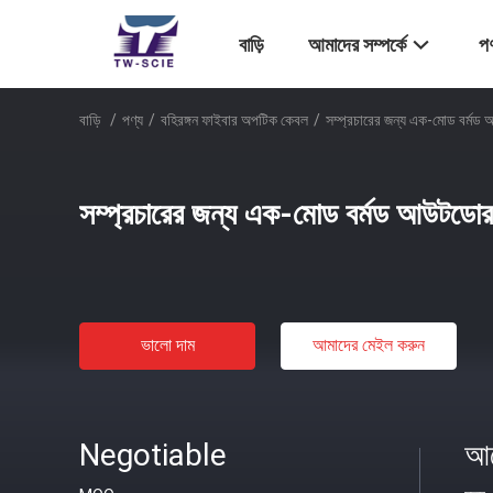
বাড়ি
আমাদের সম্পর্কে
পণ
বাড়ি
/
পণ্য
/
বহিরঙ্গন ফাইবার অপটিক কেবল
/
সম্প্রচারের জন্য এক-মোড বর্ম
সম্প্রচারের জন্য এক-মোড বর্মড আউটডোর
ভালো দাম
আমাদের মেইল ​​করুন
Negotiable
আল