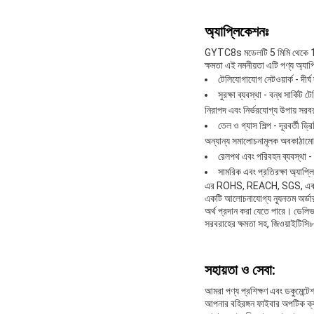
অ্যাপ্লিকেশনঃ
GYTC8s মডেলটি 5 মিমি থেকে 15 মি
ক্ষমতা এই নমনীয়তা এটি পণ্য অ্যাপ
টেলিযোগাযোগ নেটওয়ার্ক - দীর্ঘ
সুরক্ষা ব্যবস্থা - বন্ধ সার্কি
নিরাপদ এবং নির্ভরযোগ্য উপায় সর
তেল ও গ্যাস শিল্প - দূরবর্তী ড
অন্যান্য সমালোচনামূলক অবকাঠামো পর্
রেলপথ এবং পরিবহন ব্যবস্থা - নি
সামরিক এবং প্রতিরক্ষা অ্যাপ্লি
এর ROHS, REACH, SGS, এবং IS
একটি আলোচনাযোগ্য ন্যূনতম অর্ডার প
অর্থ প্রদান করা যেতে পারে। ডেলিভা
সরবরাহের ক্ষমতা সহ, জিওয়াইটিসি
সহায়তা ও সেবা:
আমরা পণ্য প্রশিক্ষণ এবং ডকুমেন্ট
আপনার বহিরঙ্গন ফাইবার অপটিক ক্যাব