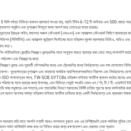
মি পর্যন্ত বিভিন্ন ক্যাবল ব্যাসার্ধে পাওয়া যায়, প্রতি টিউব 6-12 টি ফাইবার এবং 500 জোড়া
্লিকেশন অনুষ্ঠান এবং দৃশ্যকল্প বিস্তৃত জন্য আদর্শ করে তোলেএর মধ্যে রয়েছেঃ
 দূরত্বের ট্রাঙ্ক লাইন, মহানগর অঞ্চল নেটওয়ার্ক (এমএএন) এবং অ্যাক্সেস নেটওয়ার্ক নির্মাণে ব্যবহারের 
ট টেলিভিশন (সিসিটিভি) এবং অ্যাক্সেস কন্ট্রোল সিস্টেমের মতো বহিরঙ্গন সুরক্ষা ব্যবস্থায় ভিডিও, অডিও এ
বরাহ করে।
্রিলিং সাইটগুলিকে কেন্দ্রীয় নিয়ন্ত্রণ কেন্দ্রগুলির সাথে সংযুক্ত করতে ব্যবহার করা যেতে পারে,পাশাপাশ
যবেক্ষণ এবং নিয়ন্ত্রণের জন্য.
য়ন্ত্রণ কেন্দ্র এবং দূরবর্তী স্টেশনগুলির মধ্যে এবং ট্রেনগুলির মধ্যে নির্ভরযোগ্য এবং দক্ষ যোগাযোগ নিশ
কেশন - যুদ্ধক্ষেত্রের দৃশ্যকল্প এবং অন্যান্য সামরিক অ্যাপ্লিকেশনগুলিতে নিরাপদ এবং নির্ভরযোগ্য যোগায
O শংসাপত্রের সাথে, TW-SCIE GYTC8s বহিরঙ্গন ফাইবার অপটিক ক্যাবল কঠোর মানের এবং নি
রিমাণের সাথে ক্রয়ের জন্য উপলব্ধ, এবং বিভিন্ন পেমেন্ট পদ্ধতি যেমন এল / সি, টি / টি, ওয়েস্টার্ন ইউ
রি সময় শুধুমাত্র এক সপ্তাহ,এবং প্যাকেজিং বিবরণ গ্রাহকের নির্দিষ্ট চাহিদা পূরণের জন্য কাস্টমাইজ ক
৮এস মডেল আপনার সমস্ত বহিরঙ্গন ফাইবার অপটিক চাহিদার জন্য একটি নির্ভরযোগ্য এবং ব্যয়বহুল সমা
েশন সরবরাহ করি যাতে আপনি পণ্যটি আরও ভালভাবে বুঝতে এবং এর বৈশিষ্ট্যগুলি থেকে সর্বাধিক সুবিধা
ল সর্বদা অপ্টিমালি কাজ করে তা নিশ্চিত করার জন্য রক্ষণাবেক্ষণ এবং মেরামত সেবা প্রদান.