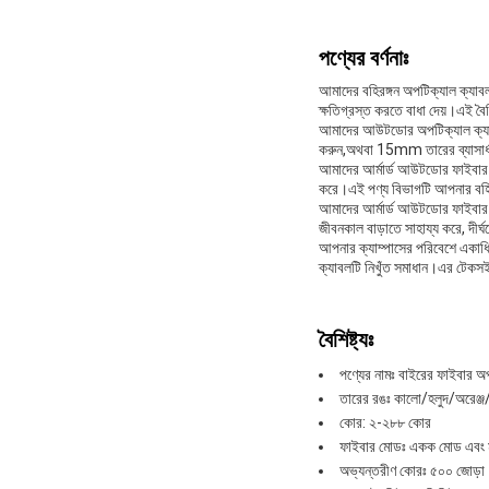
পণ্যের বর্ণনাঃ
আমাদের বহিরঙ্গন অপটিক্যাল ক্যাবল
ক্ষতিগ্রস্ত করতে বাধা দেয়।এই বৈশ
আমাদের আউটডোর অপটিক্যাল ক্যা
করুন,অথবা 15mm তারের ব্যাসার্ধ স
আমাদের আর্মার্ড আউটডোর ফাইবার 
করে।এই পণ্য বিভাগটি আপনার বহিরঙ্
আমাদের আর্মার্ড আউটডোর ফাইবার অপট
জীবনকাল বাড়াতে সাহায্য করে, দীর্ঘ
আপনার ক্যাম্পাসের পরিবেশে একাধি
ক্যাবলটি নিখুঁত সমাধান।এর টেকসই ন
বৈশিষ্ট্যঃ
পণ্যের নামঃ বাইরের ফাইবার অ
তারের রঙঃ কালো/হলুদ/অরেঞ্জ
কোর: ২-২৮৮ কোর
ফাইবার মোডঃ একক মোড এবং মা
অভ্যন্তরীণ কোরঃ ৫০০ জোড়া