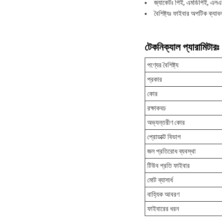
জ্যাকেটঃ পিই, এমডিপিই, এলএ
বৈশিষ্ট্যঃ ফাইবার অপটিক ক্যা
টেকনিক্যাল প্যারামিটারঃ
পণ্যের বৈশিষ্ট্য
প্রকার
কোর
রক্ষাকবচ
অভ্যন্তরীণ কোর
প্রোডাক্ট বিভাগ
জল প্রতিরোধ ব্যবস্থা
টিউব প্রতি ফাইবার
মোট ব্যাসার্ধ
বাহ্যিক আবরণ
ফাইবারের ধরন