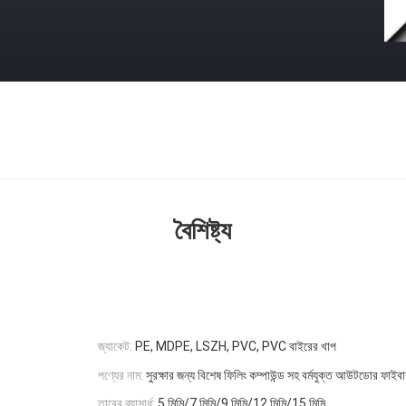
বৈশিষ্ট্য
জ্যাকেট:
PE, MDPE, LSZH, PVC, PVC বাইরের খাপ
পণ্যের নাম:
সুরক্ষার জন্য বিশেষ ফিলিং কম্পাউন্ড সহ বর্মযুক্ত আউটডোর ফাই
তারের ব্যাসার্ধ:
5 মিমি/7 মিমি/9 মিমি/12 মিমি/15 মিমি