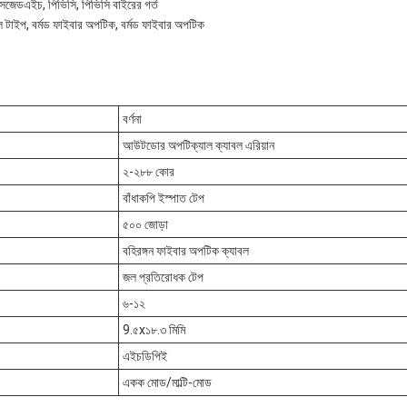
সজেডএইচ, পিভিসি, পিভিসি বাইরের গর্ত
বল টাইপ, বর্মড ফাইবার অপটিক, বর্মড ফাইবার অপটিক
বর্ণনা
আউটডোর অপটিক্যাল ক্যাবল এরিয়ান
২-২৮৮ কোর
বাঁধাকপি ইস্পাত টেপ
৫০০ জোড়া
বহিরঙ্গন ফাইবার অপটিক ক্যাবল
জল প্রতিরোধক টেপ
৬-১২
9.৫x১৮.৩ মিমি
এইচডিপিই
একক মোড/মাল্টি-মোড