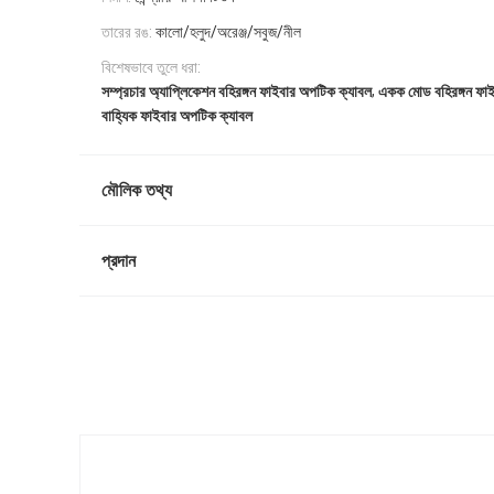
তারের রঙ:
কালো/হলুদ/অরেঞ্জ/সবুজ/নীল
বিশেষভাবে তুলে ধরা:
,
সম্প্রচার অ্যাপ্লিকেশন বহিরঙ্গন ফাইবার অপটিক ক্যাবল
একক মোড বহিরঙ্গন ফা
বাহ্যিক ফাইবার অপটিক ক্যাবল
মৌলিক তথ্য
প্রদান