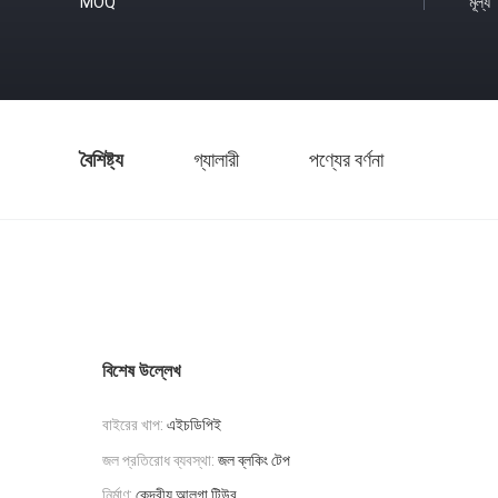
MOQ
মূল্য
বৈশিষ্ট্য
গ্যালারী
পণ্যের বর্ণনা
বিশেষ উল্লেখ
বাইরের খাপ:
এইচডিপিই
জল প্রতিরোধ ব্যবস্থা:
জল ব্লকিং টেপ
নির্মাণ:
কেন্দ্রীয় আলগা টিউব