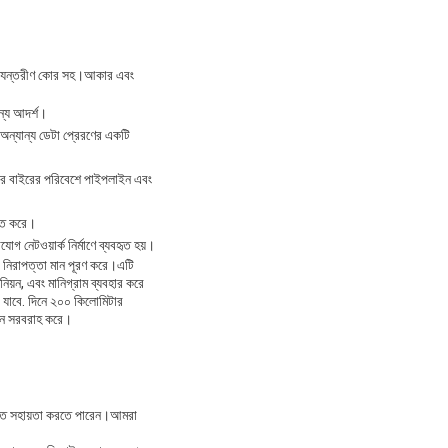
 অভ্যন্তরীণ কোর সহ।আকার এবং
জন্য আদর্শ।
বং অন্যান্য ডেটা প্রেরণের একটি
ি কঠোর বাইরের পরিবেশে পাইপলাইন এবং
্চিত করে।
োগ নেটওয়ার্ক নির্মাণে ব্যবহৃত হয়।
রাপত্তা মান পূরণ করে।এটি
নিয়ন, এবং মানিগ্রাম ব্যবহার করে
রা যাবে. দিনে ২০০ কিলোমিটার
ধান সরবরাহ করে।
 পেতে সহায়তা করতে পারেন।আমরা