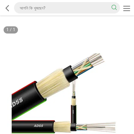
1
/
1