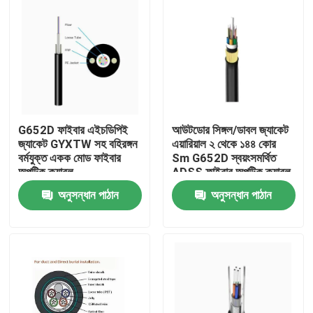
G652D ফাইবার এইচডিপিই
আউটডোর সিঙ্গল/ডাবল জ্যাকেট
জ্যাকেট GYXTW সহ বহিরঙ্গন
এয়ারিয়াল ২ থেকে ১৪৪ কোর
বর্মযুক্ত একক মোড ফাইবার
Sm G652D স্বয়ংসমর্থিত
অপটিক ক্যাবল
ADSS ফাইবার অপটিক ক্যাবল
অনুসন্ধান পাঠান
অনুসন্ধান পাঠান
বাড়ি
পণ্য
আমাদের সম্পর্কে