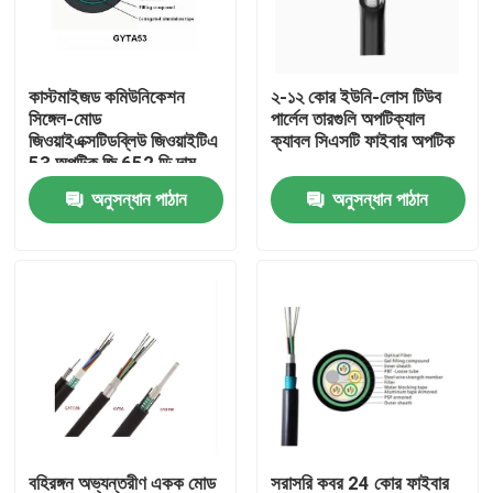
কারখানা ভ্রমণ
কাস্টমাইজড কমিউনিকেশন
২-১২ কোর ইউনি-লোস টিউব
সিঙ্গেল-মোড
পার্লেল তারগুলি অপটিক্যাল
মান নিয়ন্ত্রণ
জিওয়াইএক্সটিডব্লিউ জিওয়াইটিএ
ক্যাবল সিএসটি ফাইবার অপটিক
53 অপটিক জি 652 ডি দাম
জিওয়াইএক্সটিসি 8 এস
অনুসন্ধান পাঠান
অনুসন্ধান পাঠান
যোগাযোগ করুন
জিওয়াইএক্সটিআই এএসইউ
ফাইবার ক্যাবল
উদ্ধৃতির জন্য আবেদন
বহিরঙ্গন ফাইবার অপটিক কেবল
ইন্ডোর ফাইবার অপটিক কেবল
ফাইবার অপটিক তারের
বহিরঙ্গন অভ্যন্তরীণ একক মোড
সরাসরি কবর 24 কোর ফাইবার