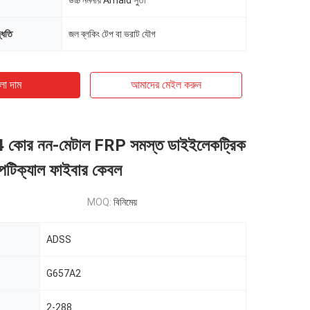
উচ্চ নমনীয় Amaid সুতা
দ্ধতি
জল ব্লকিং টেপ বা ভরাট যৌগ
ো দাম
আমাদের মেইল ​​করুন
কোর নন-মেটাল FRP সমস্ত ডাইইলেকট্রিক
অপটিক্যাল ফাইবার কেবল
MOQ:
বিনিমেয়
ADSS
G657A2
2-288