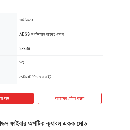
আউটডোর
ADSS অপটিক্যাল ফাইবার কেবল
2-288
পিই
ডেলিভারি সিগন্যাল লাইট
ো দাম
আমাদের মেইল ​​করুন
াডস ফাইবার অপটিক ক্যাবল একক মোড