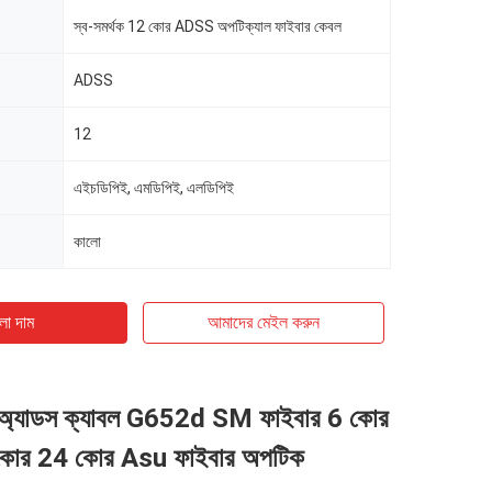
স্ব-সমর্থক 12 কোর ADSS অপটিক্যাল ফাইবার কেবল
ADSS
12
এইচডিপিই, এমডিপিই, এলডিপিই
কালো
ো দাম
আমাদের মেইল ​​করুন
নি অ্যাডস ক্যাবল G652d SM ফাইবার 6 কোর
কোর 24 কোর Asu ফাইবার অপটিক