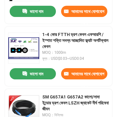
ভালো দাম
আমাদের সাথে যোগাযোগ
করুন
1-4 কোর FTTH ড্রপ কেবল এফআরপি /
ইস্পাত শক্তি সদস্য আচ্ছাদিত ফ্ল্যাট অপটিক্যাল
কেবল
MOQ：1000m
মূল্য：USD$0.03~USD0.04
ভালো দাম
আমাদের সাথে যোগাযোগ
বাড়ি
করুন
SM G657A1 G657A2 কালো/সাদা
পণ্য
ইন্ডোর ড্রপ কেবল LSZH জ্যাকেট দীর্ঘ পরিষেবা
জীবন
আমাদের সম্পর্কে
MOQ：বিনিমেয়