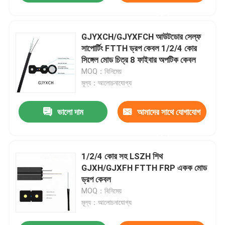
করুন
GJYXCH/GJYXFCH আউটডোর সেল্ফ
সাপোর্টিং FTTH ড্রপ কেবল 1/2/4 কোর
সিঙ্গেল মোড চিত্র 8 ফাইবার অপটিক কেবল
MOQ：বিনিমেয়
মূল্য：আলোচনাযোগ্য
ভালো দাম
আমাদের সাথে যোগাযোগ
করুন
1/2/4 কোর সহ LSZH শিথ
GJXH/GJXFH FTTH FRP একক মোড
ড্রপ কেবল
MOQ：বিনিমেয়
মূল্য：আলোচনাযোগ্য