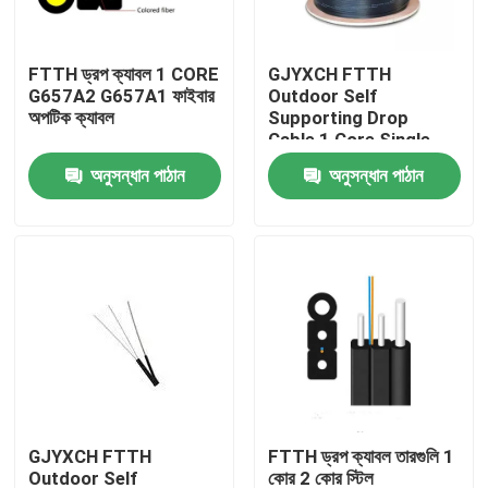
কারখানা ভ্রমণ
FTTH ড্রপ ক্যাবল 1 CORE
GJYXCH FTTH
G657A2 G657A1 ফাইবার
Outdoor Self
অপটিক ক্যাবল
Supporting Drop
মান নিয়ন্ত্রণ
Cable 1 Core Single
Mode Figure 8 Fiber
অনুসন্ধান পাঠান
অনুসন্ধান পাঠান
Optic Cable
যোগাযোগ করুন
উদ্ধৃতির জন্য আবেদন
বহিরঙ্গন ফাইবার অপটিক কেবল
ইন্ডোর ফাইবার অপটিক কেবল
GJYXCH FTTH
FTTH ড্রপ ক্যাবল তারগুলি 1
ফাইবার অপটিক তারের
Outdoor Self
কোর 2 কোর স্টিল