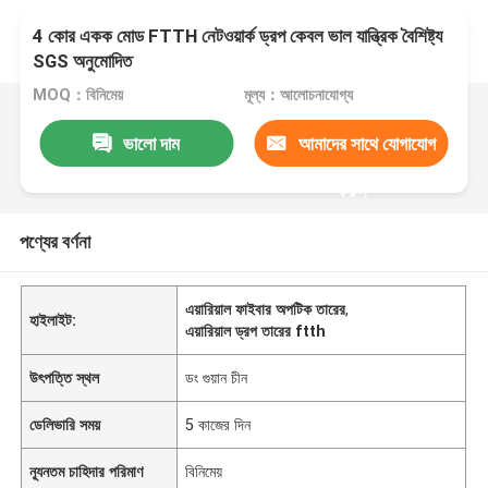
4 কোর একক মোড FTTH নেটওয়ার্ক ড্রপ কেবল ভাল যান্ত্রিক বৈশিষ্ট্য
SGS অনুমোদিত
MOQ：বিনিমেয়
মূল্য：আলোচনাযোগ্য
ভালো দাম
আমাদের সাথে যোগাযোগ
করুন
পণ্যের বর্ণনা
এয়ারিয়াল ফাইবার অপটিক তারের
,
হাইলাইট:
এয়ারিয়াল ড্রপ তারের ftth
উৎপত্তি স্থল
ডং গুয়ান চীন
ডেলিভারি সময়
5 কাজের দিন
ন্যূনতম চাহিদার পরিমাণ
বিনিমেয়