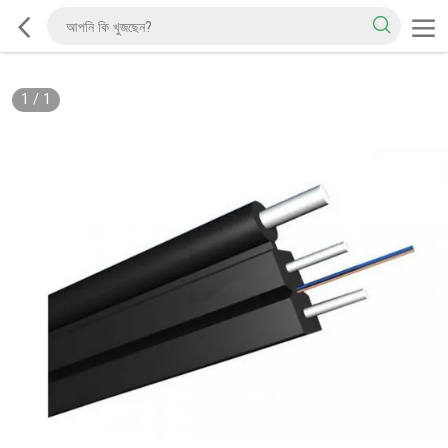
1
/
1