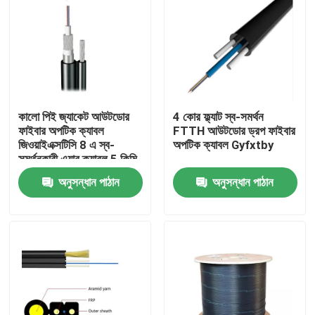
কালো পিই জ্যাকেট আউটডোর
4 কোর ফ্ল্যাট স্ব-সমর্থন
ফাইবার অপটিক ক্যাবল
FTTH আউটডোর ড্রপ ফাইবার
জিওয়াইএক্সটিসি 8 এ স্ব-
অপটিক ক্যাবল Gyfxtby
সমর্থনকারী এয়ার ক্যাবল 5 কিমি
ক্যাবল দৈর্ঘ্যের সাথে
অনুসন্ধান পাঠান
অনুসন্ধান পাঠান
বাড়ি
পণ্য
আমাদের সম্পর্কে