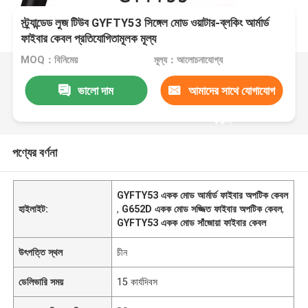
স্ট্র্যান্ডেড লুজ টিউব GYFTY53 সিঙ্গেল মোড ওয়াটার-ব্লকিং আর্মার্ড
ফাইবার কেবল প্রতিযোগিতামূলক মূল্য
MOQ：বিনিমেয়
মূল্য：আলোচনাযোগ্য
ভালো দাম
আমাদের সাথে যোগাযোগ
করুন
পণ্যের বর্ণনা
GYFTY53 একক মোড আর্মার্ড ফাইবার অপটিক কেবল
হাইলাইট:
,
G652D একক মোড সজ্জিত ফাইবার অপটিক কেবল
,
GYFTY53 একক মোড সাঁজোয়া ফাইবার কেবল
উৎপত্তি স্থল
চীন
ডেলিভারি সময়
15 কার্যদিবস