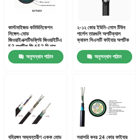
কারখানা ভ্রমণ
কাস্টমাইজড কমিউনিকেশন
২-১২ কোর ইউনি-লোস টিউব
সিঙ্গেল-মোড
পার্লেল তারগুলি অপটিক্যাল
মান নিয়ন্ত্রণ
জিওয়াইএক্সটিডব্লিউ জিওয়াইটিএ
ক্যাবল সিএসটি ফাইবার অপটিক
53 অপটিক জি 652 ডি দাম
জিওয়াইএক্সটিসি 8 এস
অনুসন্ধান পাঠান
অনুসন্ধান পাঠান
যোগাযোগ করুন
জিওয়াইএক্সটিআই এএসইউ
ফাইবার ক্যাবল
উদ্ধৃতির জন্য আবেদন
বহিরঙ্গন ফাইবার অপটিক কেবল
ইন্ডোর ফাইবার অপটিক কেবল
ফাইবার অপটিক তারের
বহিরঙ্গন অভ্যন্তরীণ একক মোড
সরাসরি কবর 24 কোর ফাইবার