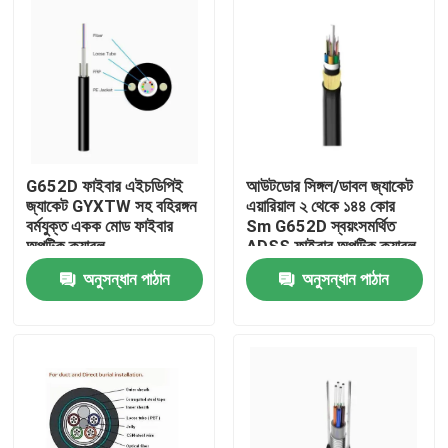
G652D ফাইবার এইচডিপিই
আউটডোর সিঙ্গল/ডাবল জ্যাকেট
জ্যাকেট GYXTW সহ বহিরঙ্গন
এয়ারিয়াল ২ থেকে ১৪৪ কোর
বর্মযুক্ত একক মোড ফাইবার
Sm G652D স্বয়ংসমর্থিত
অপটিক ক্যাবল
ADSS ফাইবার অপটিক ক্যাবল
অনুসন্ধান পাঠান
অনুসন্ধান পাঠান
বাড়ি
পণ্য
আমাদের সম্পর্কে