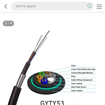
2
/
4