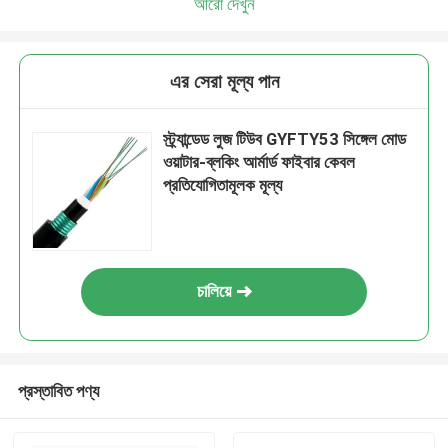
আরো দেখুন
এর সেরা মূল্য পান
স্ট্র্যান্ডেড লুজ টিউব GYFTY53 সিঙ্গেল মোড
ওয়াটার-ব্লকিং আর্মার্ড ফাইবার কেবল
প্রতিযোগিতামূলক মূল্য
চালিয়ে
প্রস্তাবিত পণ্য