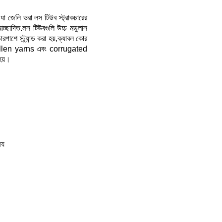
া জেলি ভরা লস টিউব স্ট্রাকচারের
চ্ছাদিত.
লস টিউবগুলি উচ্চ মডুলাস
াশে স্ট্র্যান্ড করা হয়,ক্যাবল কোর
 swollen yarns এবং corrugated
হয়।
য়