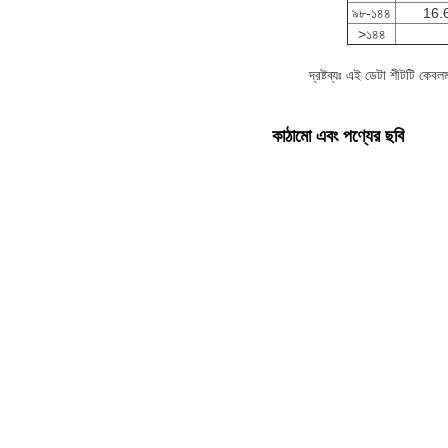
৯৮-১৪৪
16.
>১৪৪
দ্রষ্টব্যঃ এই ডেটা শীটটি কেব
কাঠামো এবং পণ্যের ছবি