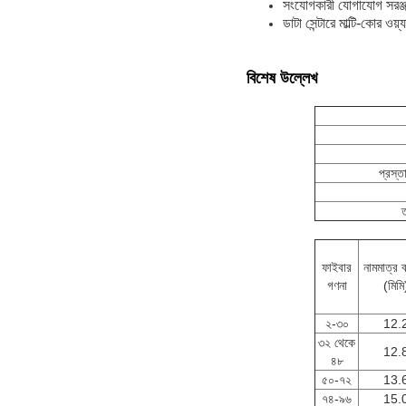
সংযোগকারী যোগাযোগ সরঞ্জ
ডাটা সেন্টারে মাল্টি-কোর ওয়্
বিশেষ উল্লেখ
প্রস্ত
ত
ফাইবার
নামমাত্র ব্
গণনা
(মিমি
২-৩০
12.
৩২ থেকে
12.
৪৮
৫০-৭২
13.
৭৪-৯৬
15.