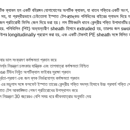
টিক ক্যাবল হল একটি বহিরঙ্গন যোগাযোগের অপটিক ক্যাবল, যা ধাতব শক্তির একটি অংশ, য
, যা প্রস্থীয়ভাবে ঢেউতোলা ইস্পাত টেপ-ব্ল্যাঙ্কড পলিথিনের বাইরের গ্লাভস দিয়ে আ
জল প্রতিরোধী ফিলিং জেল দিয়ে ভরা হয়। লস টিউবগুলি ধাতব কেন্দ্রীয় শক্তি উপাদানটির চারপ
 ভরা হয়. পলিথিলিন (পিই) অভ্যন্তরীণ sheath হিসাবে extruded হয়, তারপর জল
 উপর longitudinally প্রয়োগ করা হয়, এবং একটি টেকসই PE sheath সঙ্গে মিলিত 
ার ভাল সংক্রমণ কর্মক্ষমতা প্রদান করে
ৈর্ঘ্য নিয়ন্ত্রণ চমৎকার যান্ত্রিক এবং তাপমাত্রা কর্মক্ষমতা নিশ্চিত
e টিউব নিখুঁত অপটিক্যাল ফাইবার সুরক্ষা প্রদান
রতা-প্রমাণ এবং জল ব্লক নির্ভরযোগ্য কর্মক্ষমতা প্রদান
 এর মডুলাস সঙ্গে ফসফেট ইস্পাত তারের কেন্দ্রীয় শক্তি সদস্য হিসাবে উচ্চ প্রসার্য শক্তি দে
্পাত টেপ আকাঙ্ক্ষিত পেষণ প্রতিরোধের উপস্থাপন করে
াল নিয়ন্ত্রণ 30 বছরেরও বেশি সময় ধরে জীবনযাত্রার অনুমতি দেয়