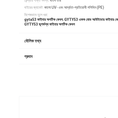
কেন্দ্রীয় শক্তি সদস্য:
ধাতব তার
বাইরের জ্যাকেট:
কালো UV- এবং আর্দ্রতা-প্রতিরোধী পলিথিন (PE)
বিশেষভাবে তুলে ধরা:
,
gyta53 ফাইবার অপটিক কেবল
GYTY53 একক মোড আউটডোর ফাইবার কে
GYTY53 ভূগর্ভস্থ ফাইবার অপটিক কেবল
মৌলিক তথ্য
প্রদান