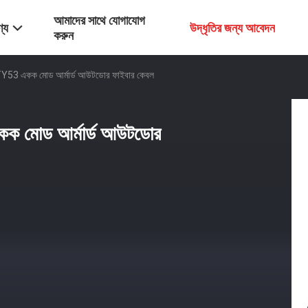
আমাদের সাথে যোগাযোগ
্য
উদ্ধৃতির জন্য আবেদন
করুন
YTY53 একক মোড আর্মার্ড আউটডোর ফাইবার কেবল
কক মোড আর্মার্ড আউটডোর