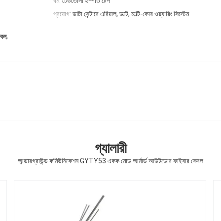
বর্ম:
ঢেউতোলা ইস্পাত টেপ
প্রয়োগ:
ডাটা সেন্টারে এরিয়াল, ডাক্ট, মাল্টি-কোর ওয়্যারিং সিস্টেম
,
বল
গ্যালারী
আন্ডারগ্রাউন্ড কমিউনিকেশন GYTY53 একক মোড আর্মার্ড আউটডোর ফাইবার কেবল