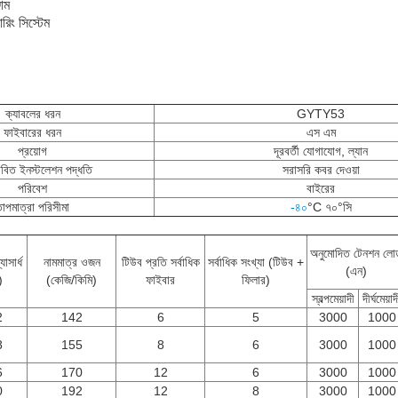
াম
যারিং সিস্টেম
ক্যাবলের ধরন
GYTY53
ফাইবারের ধরন
এস এম
প্রয়োগ
দূরবর্তী যোগাযোগ, ল্যান
াবিত ইনস্টলেশন পদ্ধতি
সরাসরি কবর দেওয়া
পরিবেশ
বাইরের
াপমাত্রা পরিসীমা
-৪০
°C
৭০°সি
অনুমোদিত টেনশন লো
যাসার্ধ
নামমাত্র ওজন
টিউব প্রতি সর্বাধিক
সর্বাধিক সংখ্যা (টিউব +
(এন)
)
(কেজি/কিমি)
ফাইবার
ফিলার)
স্বল্পমেয়াদী
দীর্ঘমেয়াদ
2
142
6
5
3000
1000
8
155
8
6
3000
1000
6
170
12
6
3000
1000
0
192
12
8
3000
1000