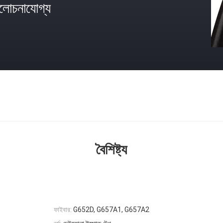
োচনাযোগ্য
বৈশিষ্ট্য
ফাইবার:
G652D, G657A1, G657A2