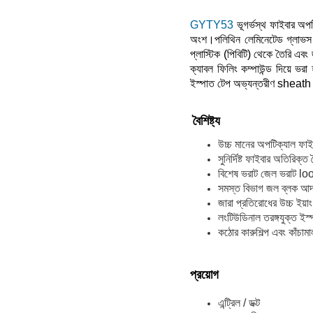
GYTY53
ভূগর্ভস্থ ফাইবার অপ
অংশ।পলিথিন লেমিনেটেড গ্লাভস সহ
প্লাস্টিক (পিবিটি) থেকে তৈরি এবং 
ক্যাবল ফিলিং কম্পাউন্ড দিয়ে
ইস্পাত টেপ অভ্যন্তরীণ sheath
বৈশিষ্ট্য
উচ্চ মানের অপটিক্যাল ফাইব
সুনির্দিষ্ট ফাইবার অতিরিক্ত দ
বিশেষ ভরাট জেল ভরাট loos
সমস্ত বিভাগ জল ব্লক আর্দ্
জারা প্রতিরোধের উচ্চ ইয়াং
লংটিউডিনাল তরঙ্গযুক্ত ইস
কঠোর কারুশিল্প এবং কাঁচাম
প্রয়োগ
এন্ট্রিল / ডক্ট