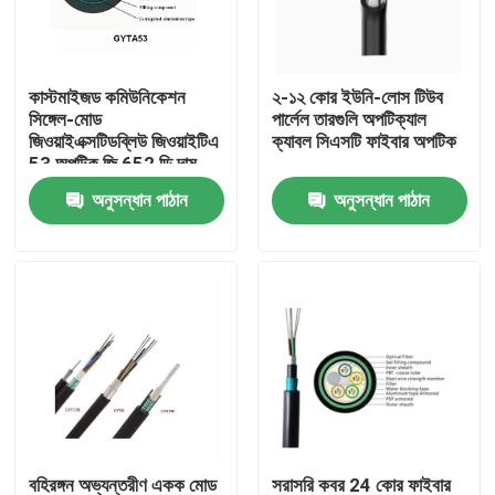
কাস্টমাইজড কমিউনিকেশন
২-১২ কোর ইউনি-লোস টিউব
সিঙ্গেল-মোড
পার্লেল তারগুলি অপটিক্যাল
জিওয়াইএক্সটিডব্লিউ জিওয়াইটিএ
ক্যাবল সিএসটি ফাইবার অপটিক
53 অপটিক জি 652 ডি দাম
জিওয়াইএক্সটিসি 8 এস
অনুসন্ধান পাঠান
অনুসন্ধান পাঠান
জিওয়াইএক্সটিআই এএসইউ
ফাইবার ক্যাবল
বাড়ি
পণ্য
বহিরঙ্গন অভ্যন্তরীণ একক মোড
সরাসরি কবর 24 কোর ফাইবার
আমাদের সম্পর্কে