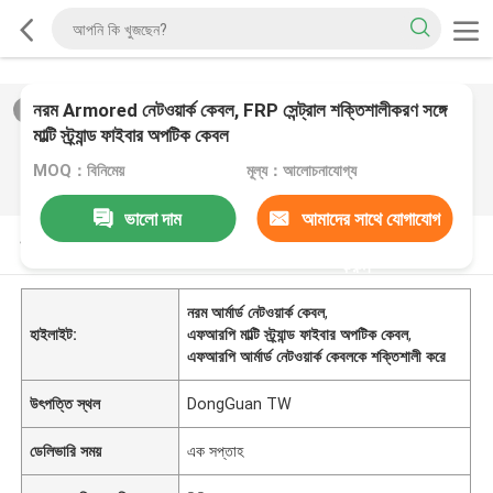
নরম Armored নেটওয়ার্ক কেবল, FRP সেন্ট্রাল শক্তিশালীকরণ সঙ্গে
2
/
0
মাল্টি স্ট্র্যান্ড ফাইবার অপটিক কেবল
MOQ：বিনিমেয়
মূল্য：আলোচনাযোগ্য
ভালো দাম
আমাদের সাথে যোগাযোগ
পণ্যের বর্ণনা
করুন
নরম আর্মার্ড নেটওয়ার্ক কেবল
,
হাইলাইট:
এফআরপি মাল্টি স্ট্র্যান্ড ফাইবার অপটিক কেবল
,
এফআরপি আর্মার্ড নেটওয়ার্ক কেবলকে শক্তিশালী করে
উৎপত্তি স্থল
DongGuan TW
ডেলিভারি সময়
এক সপ্তাহ