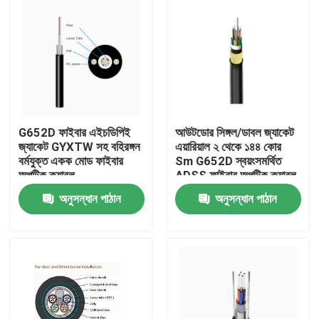
G652D ফাইবার এইচডিপিই
আউটডোর সিঙ্গল/ডাবল জ্যাকেট
জ্যাকেট GYXTW সহ বহিরঙ্গন
এয়ারিয়াল ২ থেকে ১৪৪ কোর
বর্মযুক্ত একক মোড ফাইবার
Sm G652D স্বয়ংসমর্থিত
অপটিক ক্যাবল
ADSS ফাইবার অপটিক ক্যাবল
অনুসন্ধান পাঠান
অনুসন্ধান পাঠান