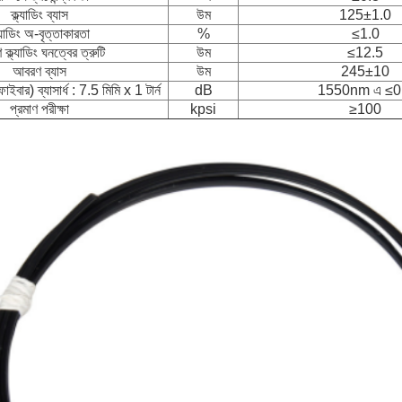
ক্ল্যাডিং ব্যাস
উম
125±1.0
ল্যাডিং অ-বৃত্তাকারতা
%
≤1.0
ক্ল্যাডিং ঘনত্বের ত্রুটি
উম
≤12.5
আবরণ ব্যাস
উম
245±10
ফাইবার) ব্যাসার্ধ : 7.5 মিমি x 1 টার্ন
dB
1550nm এ ≤0
প্রমাণ পরীক্ষা
kpsi
≥100