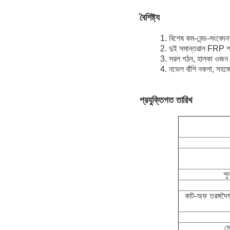
বৈশিষ্ট্য
1. বিশেষ কম-বেন্ড-সংবেদন
2. দুই সমান্তরাল FRP শক্
3. সরল গঠন, হালকা ওজন 
4. নভেল বাঁশি নকশা, সহজে
প্রযুক্তিগত তারিখ
শূন
কাট-অফ তরঙ্গদৈর্
মো