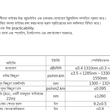
শীলতা ফাইবার উচ্চ ব্যান্ডউইথ এবং চমৎকার যোগাযোগ ট্রান্সমিশন সম্পত্তি প্রদান করে।
তি সদস্য ফাইবার রক্ষা করার জন্য ক্রাশ প্রতিরোধের ভাল কর্মক্ষমতা নিশ্চিত করে।
এবং উচ্চ practicability.
 ফালা এবং স্প্লাইস, ইনস্টলেশন এবং রক্ষণাবেক্ষণ সহজতর.
ইউনিট
স্পেসিফিকেশন
আইটেম
মনোযোগ
dB/কিমি
≤0.4 1310nm ≤0.3 
≤3.5 এ 1285nm ~ 1330
বর্ণময় বিচ্ছুরণ
ps/nm.km
1550nm
্য বিচ্ছুরণ তরঙ্গদৈর্ঘ্য
nm
1300 ~ 132
শূন্য বিচ্ছুরণ ঢাল
ps/nm2.km
≤0.095
ঘ্য (λcc, একটি তারযুক্ত ফাইবারের
nm
≤1260
22m)
মোড ক্ষেত্র ব্যাস
উম
9.2±0.5
ড ক্ষেত্রকেন্দ্রিকতা
উম
≤0.8