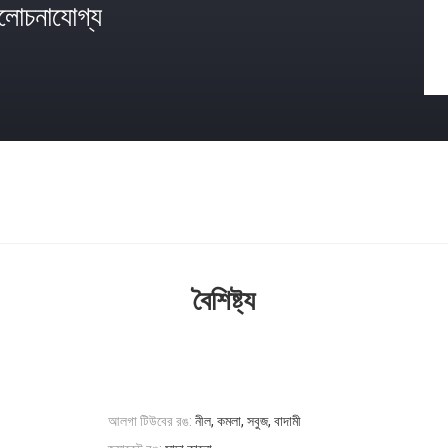
োচনাযোগ্য
বৈশিষ্ট্য
আলগা টিউবের রঙ:
নীল, কমলা, সবুজ, বাদামী