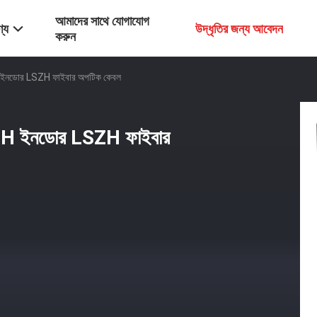
আমাদের সাথে যোগাযোগ
্য
উদ্ধৃতির জন্য আবেদন
করুন
ইনডোর LSZH ফাইবার অপটিক কেবল
H ইনডোর LSZH ফাইবার