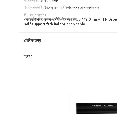
শক্তি সদস্য:
ইস্পাত বা FRP
ইনস্টলেশন শৈলী:
ইনডোর এবং আউটডোর স্ব-সহায়তা ড্রপ কেবল
বিশেষভাবে তুলে ধরা:
,
এফআরপি শক্তি সদস্য এফটিটিএইচ ড্রপ তার
3.1*2.0mm FTTH Drop
self support ftth indoor drop cable
মৌলিক তথ্য
প্রদান