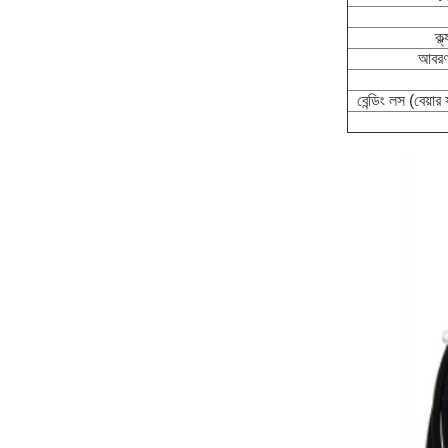
ক্
আবরণ 
বেন্ডিং লস (বেয়ার 