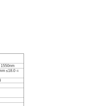
এ 1550nm
nm ≤18.0 এ
4