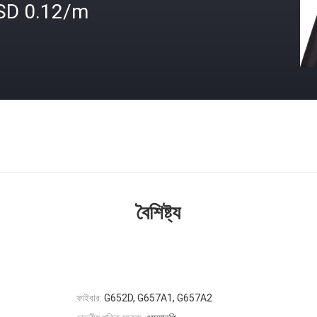
SD 0.12/m
বৈশিষ্ট্য
ফাইবার:
G652D, G657A1, G657A2