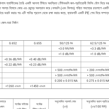
াস প্লাস্টিকের তৈরি একটি আলগা টিউবে অবস্থিত।টিউবগুলি জল-প্রতিরোধী ফিলিং যৌগ দিয়ে ভর
সদস্য হিসাবে কোর এর কেন্দ্রে অবস্থান করে।নলগুলি (এবং ফিলার) শক্তি সদস্যের চারপাশে একটি 
িয়ে ভরাট করার পর এটি পানির প্রবেশ থেকে রক্ষা করার জন্য, ক্যাবলটি একটি PE শেথ দিয়ে সম্পন্ন
 জেল-ভরা নির্মাণ
G.652
G.655
50/125 উম
62.5/125 উম
<3.0 ডিবি/কিমি
<3.3 dB/কিমি
<1.0 dB/কিমি
<1.0 dB/কিমি
<0.36 dB/কিমি
<0.40 dB/কিমি
<0.22 dB/কিমি
<0.23 dB/কিমি
> 500 মেগাহার্টজ-কিমি
> 200 মেগাহার্টজ-কিম
> 500 মেগাহার্টজ-কিমি
> 500 মেগাহার্টজ-কিম
0.200 ± 0.015 NA
0.275 ± 0.015 N
<1260 এনএম
<1450 এনএম
মমাত্র
অনুমোদিত প্রসার্য লোড
অনুমোদিত ক্রাশ প্রতির
সর্বোচ্চ ফাইবার
সর্বোচ্চ
ওজন
(এন)
(এন/100 মিমি)