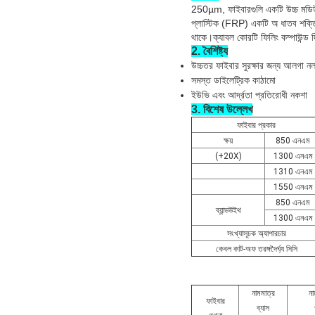
250µm, ফাইবারগুলি একটি উচ্চ মডিউল
প্লাস্টিক (FRP) একটি অ ধাতব শক্তি 
থাকে।ক্যাবল কোরটি ফিলিং কম্পাউন্ড দ
2. বৈশিষ্ট্য
উচ্চতর ফাইবার সুরক্ষার জন্য আলগা নল
সমস্ত ডাইলেট্রিক কাঠামো
ইউভি এবং আর্দ্রতা প্রতিরোধী নকশা
3. বিশেষ উল্লেখ
ফাইবার প্রকার
ক্ষয়
850 এনএম
(+20X)
1300 এনএম
1310 এনএম
1550 এনএম
850 এনএম
ব্যান্ডউইথ
1300 এনএম
সংখ্যাসূচক অ্যাপারচার
কেবল কাট-অফ তরঙ্গদৈর্ঘ্য সিসি
নামমাত্র
না
ফাইবার
ব্যাস