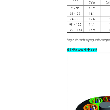
গণনা
(মিমি)
(কে
2 ~ 36
10.2
38 ~ 72
11.1
74 ~ 96
12.6
98 ~ 120
14.1
122 ~ 144
15.9
বিঃদ্রঃ :
এই ডেটশীট শুধুমাত্র একটি রেফারেন্স 
4।
গঠন এবং পণ্যের ছবি