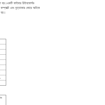
া হয়।একটি ফাইবার রিইনফোর্সড
কম্প্যাক্ট এবং বৃত্তাকার কোরে আটকে
 হয়।
ি
ি
A
োধ