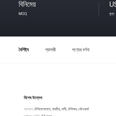
বিনিমেয়
U
MOQ
মূল্য
বৈশিষ্ট্য
গ্যালারী
পণ্যের বর্ণনা
বিশেষ উল্লেখ
আবেদন:
টেলিযোগাযোগ, বায়বীয়, নালী, টেলিকম, নেটওয়ার্ক