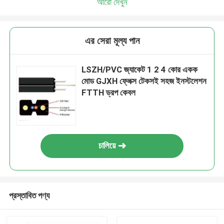
আরো দেখুন
এর সেরা মূল্য পান
LSZH/PVC জ্যাকেট 1 2 4 কোর একক
মোড GJXH ফ্লেক্স টেকসই সহজ ইনস্টলেশন
FTTH ড্রপ কেবল
চালিয়ে
প্রস্তাবিত পণ্য