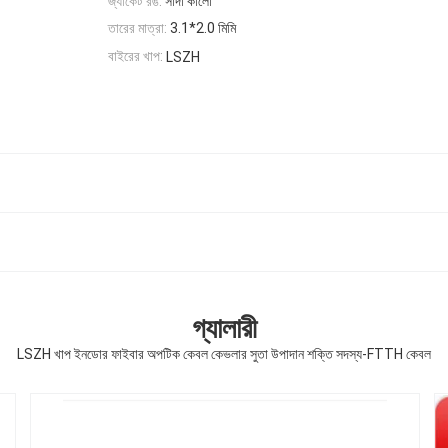
জ্যাকেট রঙ:
সাদা কালো
তারের মাত্রা:
3.1*2.0 মিমি
বাইরের খাপ:
LSZH
গ্যালারী
LSZH খাপ ইনডোর ফাইবার অপটিক কেবল কেভলার সুতা উপাদান শক্তি সদস্য-FTTH কেবল