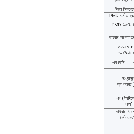
জিরো ডিসপ্রে
PMD সর্বোচ্চ স্বতন
PMD ডিজাইন ল
ফাইবার কাটঅফ তরঙ্
তারের su
তরঙ্গদৈর্ঘ্
এমএফডি
সংখ্যাসূ
অ্যাপারচার
ধাপ (দ্বিদিকে
মাপা)
ফাইবার নিয়ে 
দৈর্ঘ্য এবং বি