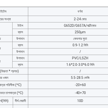
ইটেম
বর্ণনা
রের সংখ্যা
2-24 কোর
টাইপ
G652D/G657A/মাল্টিমোড
ব্যাস
250µm
য
উপাদান
কেভলার সুতা
ব্যাস
0.9-1.2 মিমি
ব
উপাদান
/
উপাদান
PVC/LSZH
প
ব্যাস
1.6*2.0-3.0*6.0 মিমি
উচ্চতা * প্রস্থ)
/
ের ওজন
5.5-28.5 কেজি
াত্রা পরিসীমা (ºC)
-20+60
বহন তাপমাত্রা (ºC)
-40+70
র্ধ(মিমি)
দীর্ঘ মেয়াদী
10D