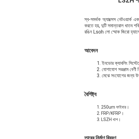
LSZH শীথ
স্ব-সমর্থক অ্যাক্সেস নেটওয়ার্ক
করতে হয়, দুটি সমান্তরাল ধাতব শ
রঙিন Lsoh লো স্মোক জিরো হ্যাল
আবেদন
1. ইনডোর ক্যাবলিং সিস্টে
2. যোগাযোগ সরঞ্জাম বেণী হ
3. মেঝে সংযোগের জন্য উপ
বৈশিষ্ট্য
1. 250um ফাইবার।
2. FRP/KFRP।
3. LSZH খাপ।
তারের নির্মাণ বিবরণ