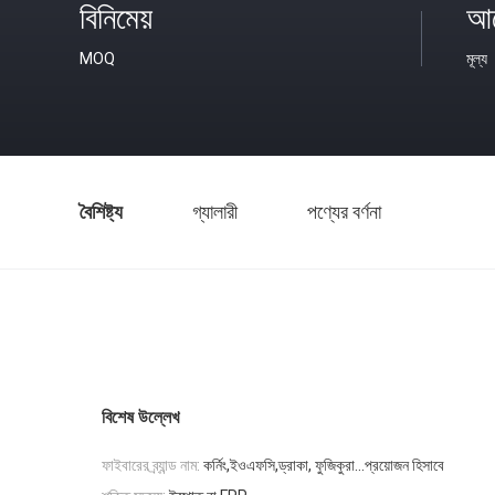
বিনিমেয়
আল
MOQ
মূল্য
বৈশিষ্ট্য
গ্যালারী
পণ্যের বর্ণনা
বিশেষ উল্লেখ
ফাইবারের ব্র্যান্ড নাম:
কর্নিং,ইওএফসি,ড্রাকা, ফুজিকুরা...প্রয়োজন হিসাবে