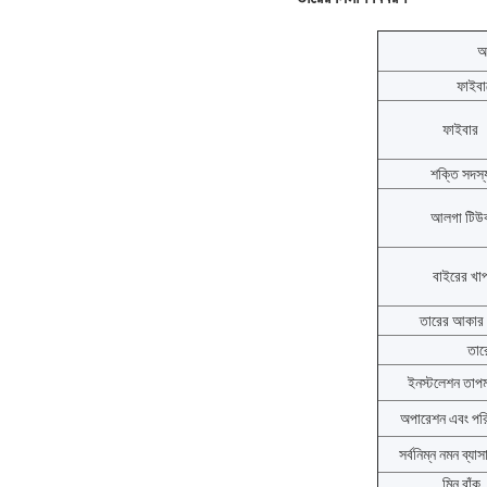
আ
ফাইবা
ফাইবার
শক্তি সদস্
আলগা টিউ
বাইরের খা
তারের আকার (
তার
ইনস্টলেশন তাপম
অপারেশন এবং পরি
সর্বনিম্ন নমন ব্যাসা
মিন বাঁক