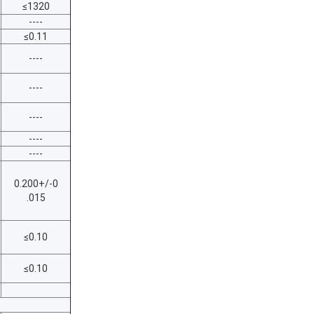
≤1320
----
≤0.11
----
----
----
----
----
0.200+/-0
.015
≤0.10
≤0.10