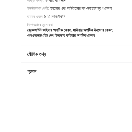
শক্তি সদস্য:
ইস্পাত বা FRP
ইনস্টলেশন শৈলী:
ইনডোর এবং আউটডোর স্ব-সহায়তা ড্রপ কেবল
তারের ওজন:
8.2 কেজি/কিমি
বিশেষভাবে তুলে ধরা:
,
,
ব্রেকআউট ফাইবার অপটিক কেবল
ফাইবার অপটিক ইনডোর কেবল
এলএসজেডএইচ শেথ ইনডোর ফাইবার অপটিক কেবল
মৌলিক তথ্য
প্রদান