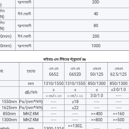
স্বল্পমেয়াদী
20D
ি)
োদিত
দীর্ঘ মেয়াদী
40
ি(N)
োদিত
স্বল্পমেয়াদী
80
ি(N)
100mm)
দীর্ঘ মেয়াদী
200
100mm)
স্বল্পমেয়াদী
1000
ফাইবার এবং টিউবের স্ট্যান্ডার্ড রঙ
এস.এম
এস.এম
এমএম
এমএম
ৈলী
ইউনিট
G652
G652D
50/125
62.5/125
nm
1310/1550
1310/1550
850/1300
850/1300
≤
≤
≤
≤3.0/1.0
dB/কিমি
০.৩৬/০.২৩
০.৩৪/০.২২
3.0/1.0
----
1550nm
Ps/(nm*কিমি)
----
≤18
----
----
1625nm
Ps/(nm*কিমি)
----
≤22
----
----
850nm
MHZ.KM
----
----
>=400
>=160
1300nm
MHZ.KM
----
----
>=800
>=500
>=1302,
্গদৈর্ঘ্য
nm
1300-1324
----
----