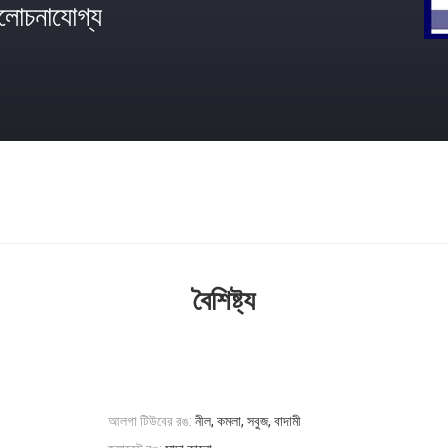
োচনাযোগ্য
বৈশিষ্ট্য
আলগা টিউবের রঙ:
নীল, কমলা, সবুজ, বাদামী