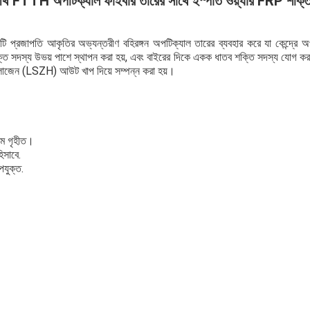
 FTTH অপটিক্যাল ফাইবার তারের সাথে ইস্পাত ওয়্যার FRP শক্তি
 একটি প্রজাপতি আকৃতির অভ্যন্তরীণ বহিরঙ্গন অপটিক্যাল তারের ব্যবহার করে যা কেন্দ্র
ক্তি সদস্য উভয় পাশে স্থাপন করা হয়, এবং বাইরের দিকে একক ধাতব শক্তি সদস্য যোগ 
োজেন (LSZH) আউট খাপ দিয়ে সম্পন্ন করা হয়।
মে গৃহীত।
িসাবে.
যুক্ত.