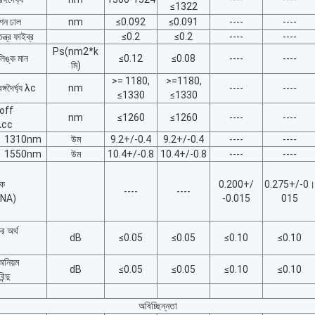
≤1322
শন ঢাল
nm
≤0.092
≤0.091
----
----
্ত্র ফাইব্র
≤0.2
≤0.2
----
----
Ps(nm2*k
িঙ্ক মান
≤0.12
≤0.08
----
----
মি)
>= 1180,
>=1180,
গদৈর্ঘ্য λc
nm
----
----
≤1330
≤1330
toff
nm
≤1260
≤1260
----
----
য λcc
1310nm
উম
9.2+/-0.4
9.2+/-0.4
----
----
1550nm
উম
10.4+/-0.8
10.4+/-0.8
----
----
চক
0.200+/
0.275+/-0।
----
----
 (NA)
-0.015
015
র অর্থ
dB
≤0.05
≤0.05
≤0.10
≤0.10
অনিয়ম
dB
≤0.05
≤0.05
≤0.10
≤0.10
ন্দু
অবিচ্ছিন্নতা