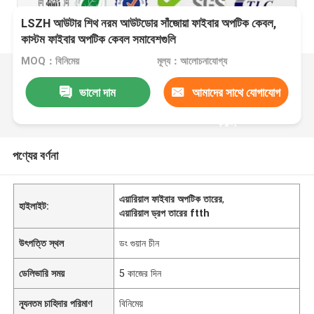
LSZH আউটার শিথ নরম আউটডোর সাঁজোয়া ফাইবার অপটিক কেবল,
কাস্টম ফাইবার অপটিক কেবল সমাবেশগুলি
MOQ：বিনিমেয়
মূল্য：আলোচনাযোগ্য
ভালো দাম
আমাদের সাথে যোগাযোগ
করুন
পণ্যের বর্ণনা
এয়ারিয়াল ফাইবার অপটিক তারের
,
হাইলাইট:
এয়ারিয়াল ড্রপ তারের ftth
উৎপত্তি স্থল
ডং গুয়ান চীন
ডেলিভারি সময়
5 কাজের দিন
ন্যূনতম চাহিদার পরিমাণ
বিনিমেয়