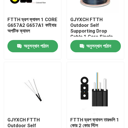
কারখানা ভ্রমণ
FTTH ড্রপ ক্যাবল 1 CORE
GJYXCH FTTH
G657A2 G657A1 ফাইবার
Outdoor Self
অপটিক ক্যাবল
Supporting Drop
মান নিয়ন্ত্রণ
Cable 1 Core Single
Mode Figure 8 Fiber
অনুসন্ধান পাঠান
অনুসন্ধান পাঠান
Optic Cable
যোগাযোগ করুন
উদ্ধৃতির জন্য আবেদন
বহিরঙ্গন ফাইবার অপটিক কেবল
ইন্ডোর ফাইবার অপটিক কেবল
GJYXCH FTTH
FTTH ড্রপ ক্যাবল তারগুলি 1
ফাইবার অপটিক তারের
Outdoor Self
কোর 2 কোর স্টিল