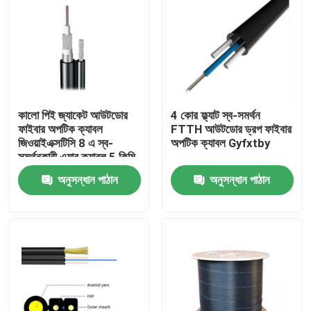
কালো পিই জ্যাকেট আউটডোর
4 কোর ফ্ল্যাট স্ব-সমর্থন
ফাইবার অপটিক ক্যাবল
FTTH আউটডোর ড্রপ ফাইবার
জিওয়াইএক্সটিসি 8 এ স্ব-
অপটিক ক্যাবল Gyfxtby
সমর্থনকারী এয়ার ক্যাবল 5 কিমি
ক্যাবল দৈর্ঘ্যের সাথে
অনুসন্ধান পাঠান
অনুসন্ধান পাঠান
বাড়ি
পণ্য
আমাদের সম্পর্কে