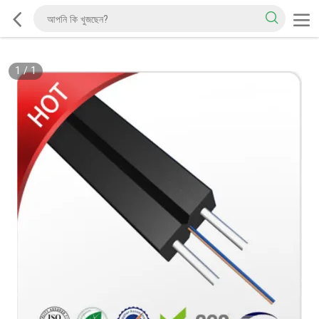
1
/
1