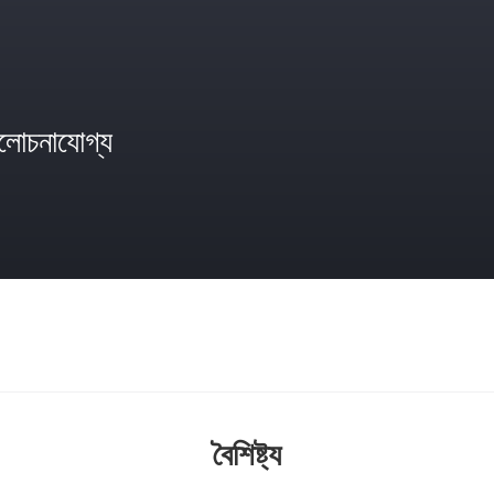
োচনাযোগ্য
বৈশিষ্ট্য