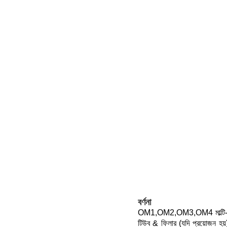
বর্ণনা
OM1,OM2,OM3,OM4 মাল্টি-ম
টিউব & ফিলার (যদি প্রয়োজন হয়) 