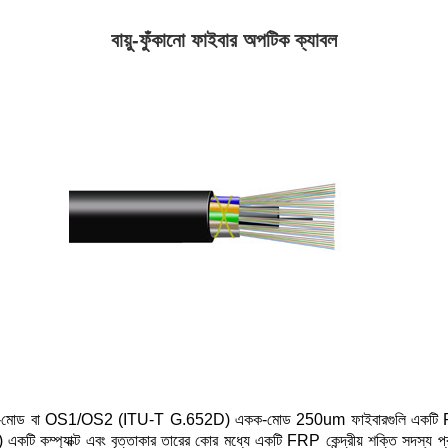
বায়ু-ফুঁকানো ফাইবার অপটিক ক্যাবল
োড বা OS1/OS2 (ITU-T G.652D) একক-মোড 250um ফাইবারগুলি একটি PBT
একটি কম্প্যাক্ট এবং বৃত্তাকার তারের কোর মধ্যে একটি FRP কেন্দ্রীয় শক্তি সদস্য প্র