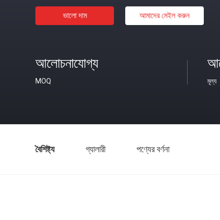
ভালো দাম
আমাদের মেইল ​​করুন
আলোচনাযোগ্য
আল
MOQ
মূল্য
বৈশিষ্ট্য
গ্যালারী
পণ্যের বর্ণনা