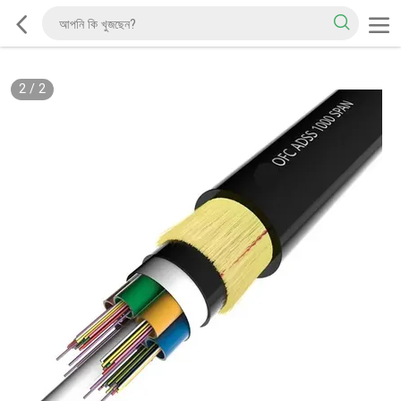
2
/
2