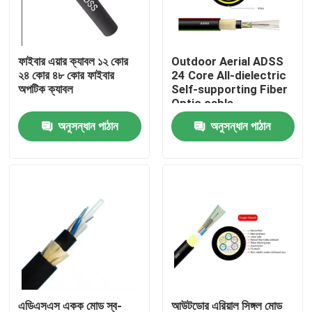
কারখানা ভ্রমণ
ফাইবার এয়ার ক্যাবল ১২ কোর
Outdoor Aerial ADSS
২৪ কোর ৪৮ কোর ফাইবার
24 Core All-dielectric
মান নিয়ন্ত্রণ
অপটিক ক্যাবল
Self-supporting Fiber
Optic cable
অনুসন্ধান পাঠান
অনুসন্ধান পাঠান
যোগাযোগ করুন
উদ্ধৃতির জন্য আবেদন
বহিরঙ্গন ফাইবার অপটিক কেবল
ইন্ডোর ফাইবার অপটিক কেবল
ফাইবার অপটিক তারের
এডিএসএস একক মোড স্ব-
আউটডোর এরিয়াল সিঙ্গল মোড