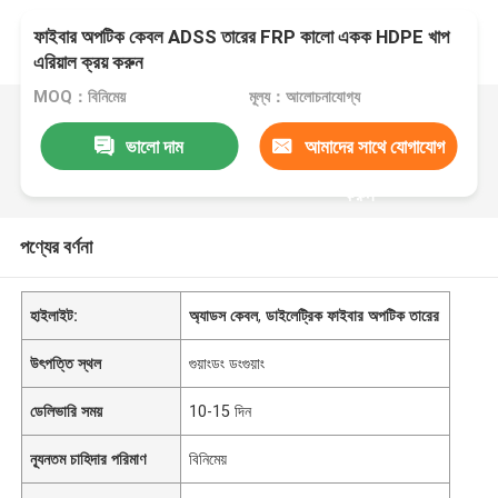
ফাইবার অপটিক কেবল ADSS তারের FRP কালো একক HDPE খাপ
এরিয়াল ক্রয় করুন
MOQ：বিনিমেয়
মূল্য：আলোচনাযোগ্য
ভালো দাম
আমাদের সাথে যোগাযোগ
করুন
পণ্যের বর্ণনা
হাইলাইট:
অ্যাডস কেবল
,
ডাইলেট্রিক ফাইবার অপটিক তারের
উৎপত্তি স্থল
গুয়াংডং ডংগুয়াং
ডেলিভারি সময়
10-15 দিন
ন্যূনতম চাহিদার পরিমাণ
বিনিমেয়