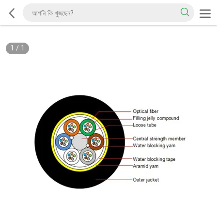
1
/
1