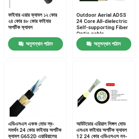
ফাইবার এয়ার ক্যাবল ১২ কোর
Outdoor Aerial ADSS
কারখানা ভ্রমণ
২৪ কোর ৪৮ কোর ফাইবার
24 Core All-dielectric
অপটিক ক্যাবল
Self-supporting Fiber
Optic cable
মান নিয়ন্ত্রণ
অনুসন্ধান পাঠান
অনুসন্ধান পাঠান
যোগাযোগ করুন
উদ্ধৃতির জন্য আবেদন
বহিরঙ্গন ফাইবার অপটিক কেবল
ইন্ডোর ফাইবার অপটিক কেবল
এডিএসএস একক মোড স্ব-
আউটডোর এরিয়াল সিঙ্গল মোড
সমর্থন 24 কোর ফাইবার অপটিক
এসএম ফাইবার অপটিক ক্যাবল
ফাইবার অপটিক তারের
ক্যাবল G652D এয়ারিয়ালের
12 24 কোর এডিএসএস নন-