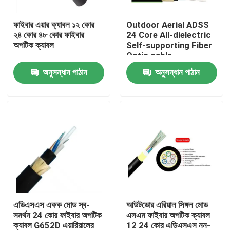
ফাইবার এয়ার ক্যাবল ১২ কোর
Outdoor Aerial ADSS
কারখানা ভ্রমণ
২৪ কোর ৪৮ কোর ফাইবার
24 Core All-dielectric
অপটিক ক্যাবল
Self-supporting Fiber
Optic cable
মান নিয়ন্ত্রণ
অনুসন্ধান পাঠান
অনুসন্ধান পাঠান
যোগাযোগ করুন
উদ্ধৃতির জন্য আবেদন
বহিরঙ্গন ফাইবার অপটিক কেবল
ইন্ডোর ফাইবার অপটিক কেবল
এডিএসএস একক মোড স্ব-
আউটডোর এরিয়াল সিঙ্গল মোড
সমর্থন 24 কোর ফাইবার অপটিক
এসএম ফাইবার অপটিক ক্যাবল
ফাইবার অপটিক তারের
ক্যাবল G652D এয়ারিয়ালের
12 24 কোর এডিএসএস নন-