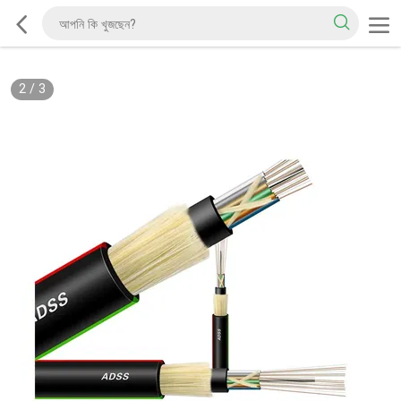
2
/
3