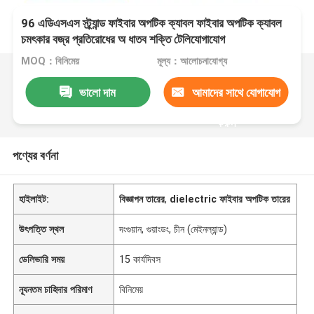
96 এডিএসএস স্ট্র্যান্ড ফাইবার অপটিক ক্যাবল ফাইবার অপটিক ক্যাবল
চমৎকার বজ্র প্রতিরোধের অ ধাতব শক্তি টেলিযোগাযোগ
MOQ：বিনিমেয়
মূল্য：আলোচনাযোগ্য
ভালো দাম
আমাদের সাথে যোগাযোগ
করুন
পণ্যের বর্ণনা
হাইলাইট:
বিজ্ঞাপন তারের
,
dielectric ফাইবার অপটিক তারের
উৎপত্তি স্থল
দংগুয়ান, গুয়াংডং, চীন (মেইনল্যান্ড)
ডেলিভারি সময়
15 কার্যদিবস
ন্যূনতম চাহিদার পরিমাণ
বিনিমেয়