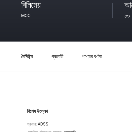
বিনিমেয়
আল
MOQ
মূল্য
বৈশিষ্ট্য
গ্যালারী
পণ্যের বর্ণনা
বিশেষ উল্লেখ
প্রকার:
ADSS