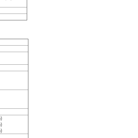
)
)
)