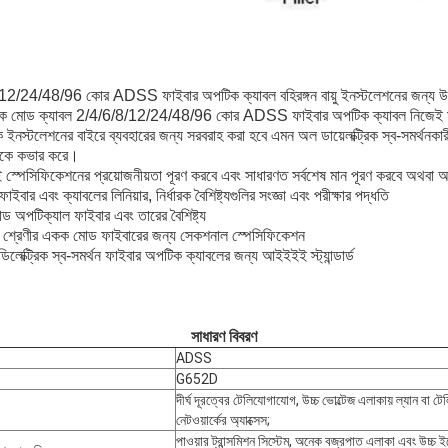
12/24/48/96 কোর ADSS ফাইবার অপটিক ক্যাবল বহিরঙ্গন বায়ু ইনস্টলেশনের জন্য উপয
য়ে একক মোড ক্যাবল 2/4/6/8/12/24/48/96 কোর ADSS ফাইবার অপটিক ক্যাবল নিজেই মা
ইনস্টলেশনের বাইরে ব্যবহারের জন্য সরবরাহ করা হবে এমন অল ডায়েলক্ট্রিক স্ব-সমর্থনকা
লিকে কভার করে।
 স্পেসিফিকেশনের প্রয়োজনীয়তা পূরণ করবে এবং সাধারণত সর্বশেষ মান পূরণ করবে অথবা 
এবং ক্যাবলের লিনিয়ার, নির্ধারক বৈশিষ্ট্যগুলির সংজ্ঞা এবং পরীক্ষার পদ্ধতি
টিক্যাল ফাইবার এবং তারের বৈশিষ্ট্য
্রেণীর একক মোড ফাইবারের জন্য সেকশনাল স্পেসিফিকেশন
িলেক্ট্রিক স্ব-সমর্থন ফাইবার অপটিক ক্যাবলের জন্য আইইইই স্ট্যান্ডার্ড
সাধারণ বিবরণ
ADSS
G652D
দীর্ঘ দূরত্বের টেলিযোগাযোগ, উচ্চ ভোল্টেজ এলাকায় ল্যান বা 
নেটওয়ার্কের অ্যাক্সেস;
পাওয়ার ট্রান্সমিশন সিস্টেম, অনেক বজ্রপাত এলাকা এবং উচ্চ ইল