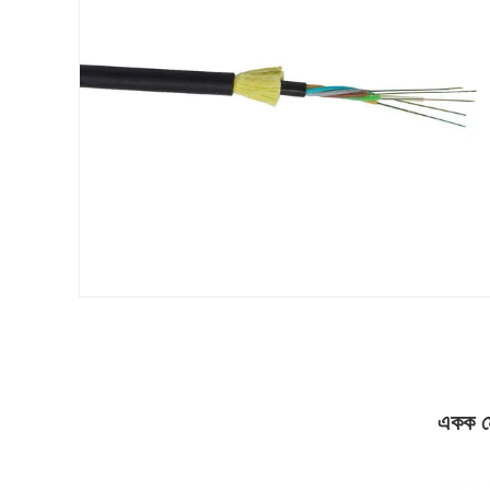
একক ম