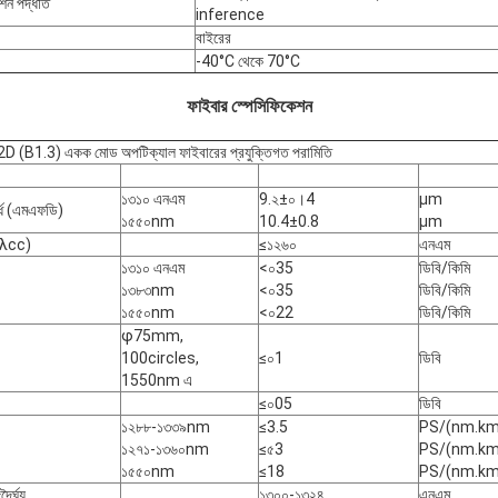
েশন পদ্ধতি
inference
বাইরের
-40°C থেকে 70°C
ফাইবার স্পেসিফিকেশন
 (B1.3) একক মোড অপটিক্যাল ফাইবারের প্রযুক্তিগত পরামিতি
১৩১০ এনএম
9.২±০।4
μm
ার্ধ (এমএফডি)
১৫৫০nm
10.4±0.8
μm
 (λcc)
≤১২৬০
এনএম
১৩১০ এনএম
<০35
ডিবি/কিমি
১৩৮৩nm
<০35
ডিবি/কিমি
১৫৫০nm
<০22
ডিবি/কিমি
φ75mm,
100circles,
≤০1
ডিবি
1550nm এ
≤০05
ডিবি
১২৮৮-১৩৩৯nm
≤3.5
PS/(nm.km
১২৭১-১৩৬০nm
≤৫3
PS/(nm.km
১৫৫০nm
≤18
PS/(nm.km
দৈর্ঘ্য
১৩০০-১৩২৪
এনএম