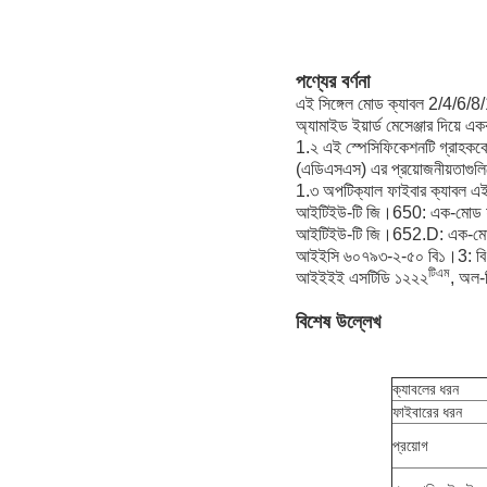
পণ্যের বর্ণনা
এই সিঙ্গেল মোড ক্যাবল 2/4/6/8/
অ্যামাইড ইয়ার্ড মেসেঞ্জার দি
1.২ এই স্পেসিফিকেশনটি গ্রাহককে 
(এডিএসএস) এর প্রয়োজনীয়তাগু
1.৩ অপটিক্যাল ফাইবার ক্যাবল এই
আইটিইউ-টি জি।650: এক-মোড ফাইবার 
আইটিইউ-টি জি।652.D: এক-মোড অপ
আইইসি ৬০৭৯৩-২-৫০ বি১।3: বি শ
টিএম
আইইইই এসটিডি ১২২২
, অল-ড
বিশেষ উল্লেখ
ক্যাবলের ধরন
ফাইবারের ধরন
প্রয়োগ