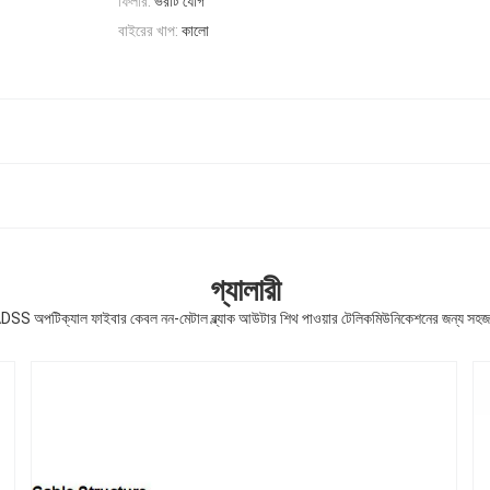
ফিলার:
ভরাট যৌগ
বাইরের খাপ:
কালো
গ্যালারী
SS অপটিক্যাল ফাইবার কেবল নন-মেটাল ব্ল্যাক আউটার শিথ পাওয়ার টেলিকমিউনিকেশনের জন্য সহজ