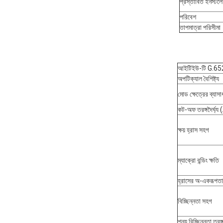
প্রস্তাবিত ইনস্টল
পরিবেশ
তাপমাত্রা পরিসীমা
আইটিইউ-টি G.652D
অপটিক্যাল বৈশিষ্ট্য
মোড ক্ষেত্রের ব্যাস
কট-অফ তরঙ্গদৈর্ঘ্য
ক্ষয় হ্রাস সহগ
ম্যাক্রো বন্ডিং ক্ষতি
হ্রাসের অ-একরূপতা
বিচ্ছিন্নতা সহগ
শূন্য বিচ্ছিন্নতা তরঙ্গ