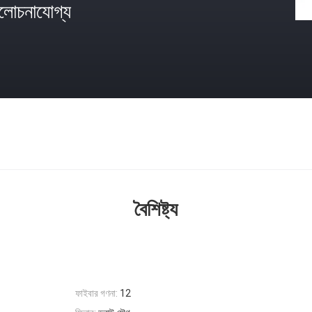
োচনাযোগ্য
বৈশিষ্ট্য
ফাইবার গণনা:
12