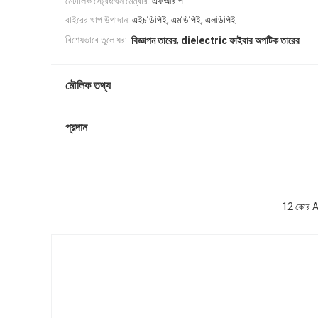
মেটালিক স্ট্রেংথেন মেম্বার:
এফআরপি
বাইরের খাপ উপাদান:
এইচডিপিই, এমডিপিই, এলডিপিই
,
বিশেষভাবে তুলে ধরা:
বিজ্ঞাপন তারের
dielectric ফাইবার অপটিক তারের
মৌলিক তথ্য
প্রদান
12 কোর AD